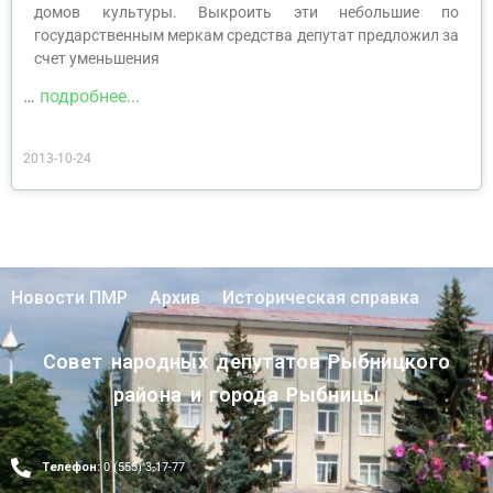
домов культуры. Выкроить эти небольшие по
государственным меркам средства депутат предложил за
счет уменьшения
…
подробнее...
2013-10-24
Новости ПМР
Архив
Историческая справка
Совет народных депутатов Рыбницкого
района и города Рыбницы
Телефон:
0 (555) 3-17-77