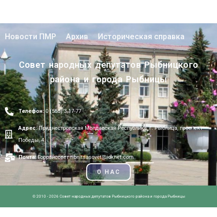
Новости ПМР
Архив
Историческая справка
Совет народных депутатов Рыбницкого
района и города Рыбницы
Телефон:
0 (555) 3-17-77
Адрес:
Приднестровская Молдавская Республика, г. Рыбница, проспект
Победы, 4.
Почта:
Горрайсовет ribnitsasovet@idknet.com
О НАС
© 2010 - 2026 Совет народных депутатов Рыбницкого района и города Рыбницы