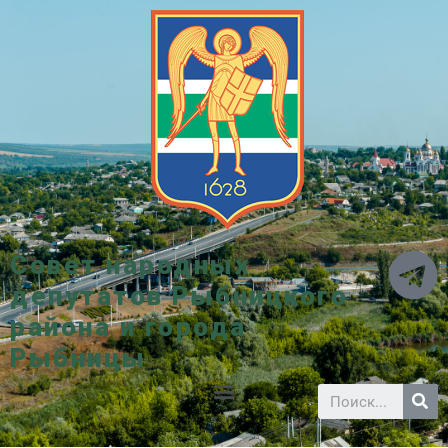
Совет народных
депутатов Рыбницкого
района и города
Рыбницы