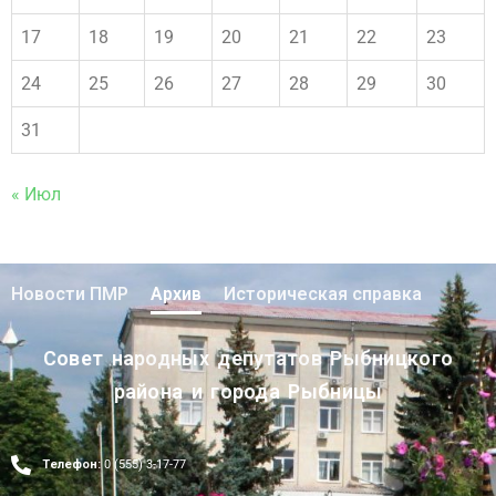
17
18
19
20
21
22
23
24
25
26
27
28
29
30
31
« Июл
Новости ПМР
Архив
Историческая справка
Совет народных депутатов Рыбницкого
района и города Рыбницы
Телефон:
0 (555) 3-17-77