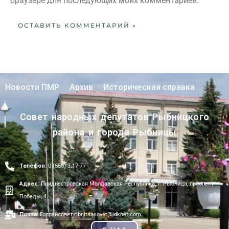
браузере для последующих моих комментариев.
Новости ПМР
Архив
Историческая справка
Совет народных депутатов Рыбницкого
района и города Рыбницы
Телефон:
0 (555) 3-17-77
Адрес:
Приднестровская Молдавская Республика, г. Рыбница, проспект
Победы, 4.
Почта:
Горрайсовет ribnitsasovet@idknet.com