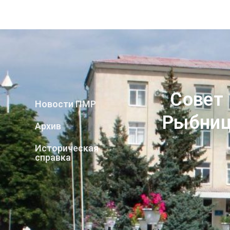
Совет
Новости ПМР
Рыбниц
Архив
Историческая
справка