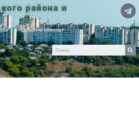
кого района и
оры
Сельские Советы