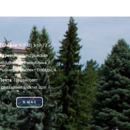
Телефон:
0 (555) 3-17-77
Адрес:
Приднестровская
Молдавская Республика, г.
Рыбница, проспект Победы, 4.
Почта:
Горрайсовет
ribnitsasovet@idknet.com
О НАС