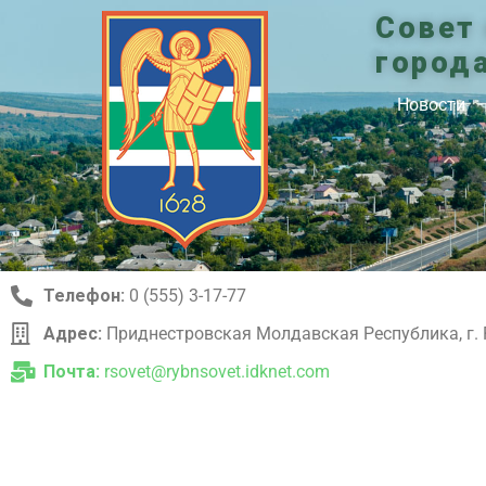
Совет
город
Новости
Телефон:
0 (555) 3-17-77
Адрес:
Приднестровская Молдавская Республика, г. 
Почта:
rsovet@rybnsovet.idknet.com