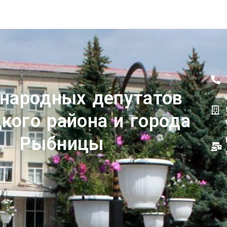
 народных депутатов
кого района и города
Рыбницы