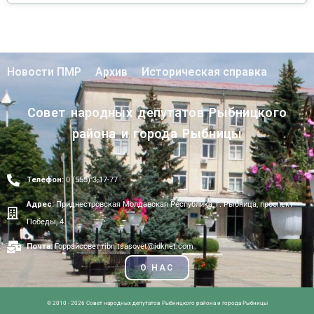
Новости ПМР
Архив
Историческая справка
Совет народных депутатов Рыбницкого
района и города Рыбницы
Телефон:
0 (555) 3-17-77
Адрес:
Приднестровская Молдавская Республика, г. Рыбница, проспект
Победы, 4.
Почта:
Горрайсовет ribnitsasovet@idknet.com
О НАС
© 2010 - 2026 Совет народных депутатов Рыбницкого района и города Рыбницы