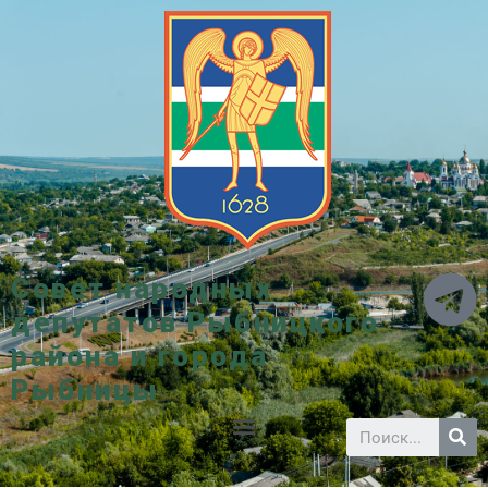
Совет народных
депутатов Рыбницкого
района и города
Рыбницы