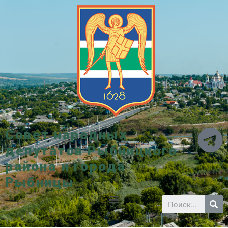
Совет народных
депутатов Рыбницкого
района и города
Рыбницы