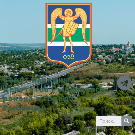
Совет народных
депутатов Рыбницкого
района и города
Рыбницы