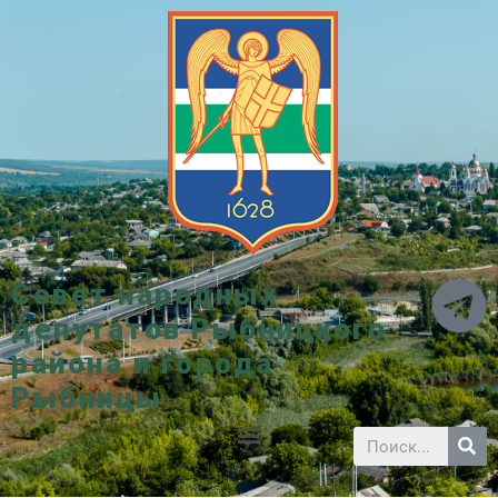
Совет народных
депутатов Рыбницкого
района и города
Рыбницы