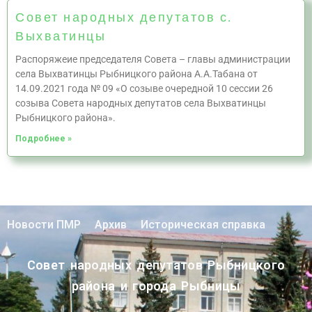
Совет народных депутатов с.
Выхватинцы
Распоряжеие председателя Совета – главы администрации
села Выхватинцы Рыбницкого района А.А.Табана от
14.09.2021 года № 09 «О созыве очередной 10 сессии 26
созыва Совета народных депутатов села Выхватинцы
Рыбницкого района».
Подробнее »
Новости ПМР
Архив
Историческая справка
Совет народных депутатов Рыбницкого
района и города Рыбницы