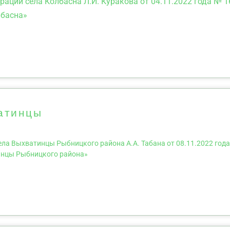
ации села Колбасна Л.И. Куракова от 04.11.2022 года № 1
лбасна»
ватинцы
ла Выхватинцы Рыбницкого района А.А. Табана от 08.11.2022 года
тинцы Рыбницкого района»