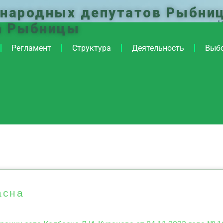
 народных депутатов Рыбниц
а Рыбницы
Регламент
Структура
Деятельность
Выб
асна