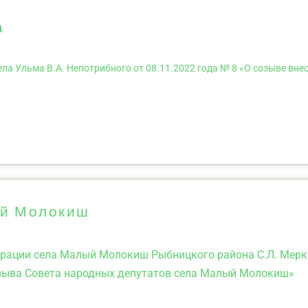
а
а Ульма В.А. Непотрибного от 08.11.2022 года № 8 «О созыве вне
ый Молокиш
рации села Малый Молокиш Рыбницкого района С.Л. Мерку
созыва Совета народных депутатов села Малый Молокиш»