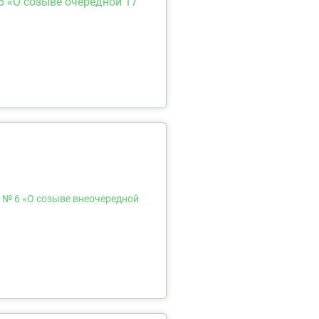
6 «О созыве очередной 17
 № 6 «О созыве внеочередной