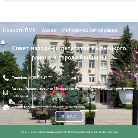
Новости ПМР
Архив
Историческая справка
Совет народных депутатов Рыбницкого
района и города Рыбницы
Телефон:
0 (555) 3-17-77
Адрес:
Приднестровская Молдавская Республика, г. Рыбница, проспект
Победы, 4.
Почта:
Горрайсовет ribnitsasovet@idknet.com
О НАС
© 2010 - 2026 Совет народных депутатов Рыбницкого района и города Рыбницы