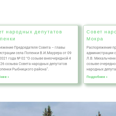
ет народных депутатов
Совет нар
опенки
Мокра
яжение Председателя Совета – главы
Распоряжение пр
страции села Попенки В.И.Маурера от 09
администрации 
2021 года № 02 “О созыве внеочередной 4
Л.В. Михальченко
 26 созыва Совета народных депутатов
созыве очередно
опенки Рыбницкого района”.
народных депута
нее »
Подробнее »