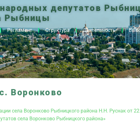
 народных депутатов Рыбниц
а Рыбницы
Регламент
Структура
Деятельность
Выб
с. Воронково
ции села Воронково Рыбницкого района Н.Н. Руснак от 22.
путатов села Воронково Рыбницкого района»