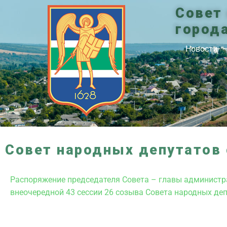
Совет
город
Новости
Совет народных депутатов 
Распоряжение председателя Совета – главы администра
внеочередной 43 сессии 26 созыва Совета народных де