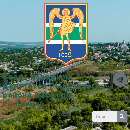
Совет народных
депутатов Рыбницкого
района и города
Рыбницы