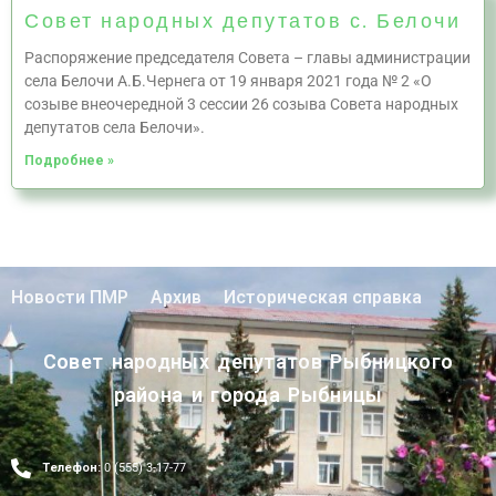
Совет народных депутатов с. Белочи
Распоряжение председателя Совета – главы администрации
села Белочи А.Б.Чернега от 19 января 2021 года № 2 «О
созыве внеочередной 3 сессии 26 созыва Совета народных
депутатов села Белочи».
Подробнее »
Новости ПМР
Архив
Историческая справка
Совет народных депутатов Рыбницкого
района и города Рыбницы
Телефон:
0 (555) 3-17-77