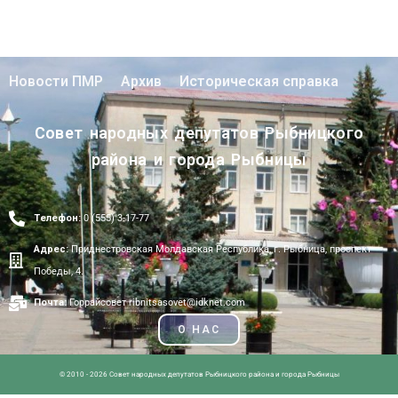
Новости ПМР
Архив
Историческая справка
Совет народных депутатов Рыбницкого
района и города Рыбницы
Телефон:
0 (555) 3-17-77
Адрес:
Приднестровская Молдавская Республика, г. Рыбница, проспект
Победы, 4.
Почта:
Горрайсовет ribnitsasovet@idknet.com
О НАС
© 2010 - 2026 Совет народных депутатов Рыбницкого района и города Рыбницы