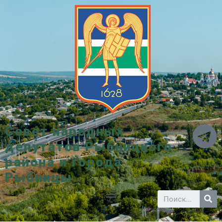
Совет народных
депутатов Рыбницкого
района и города
Рыбницы