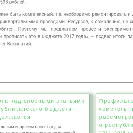
598 рублей.
лжен быть комплексный, т.е. необходимо ремонтировать и
риквартальными проездами. Ресурсов, к сожалению, не х
убится. Поэтому мы предлагаем провести эксперимен
и прописать это в бюджете 2017 года», – подвел итоги п
лег Василатий.
ота над спорными статьями
Профильны
публиканского бюджета
комитеты 
должается
рассмотре
о республ
льным вопросом повестки дня
2014–2016 гг