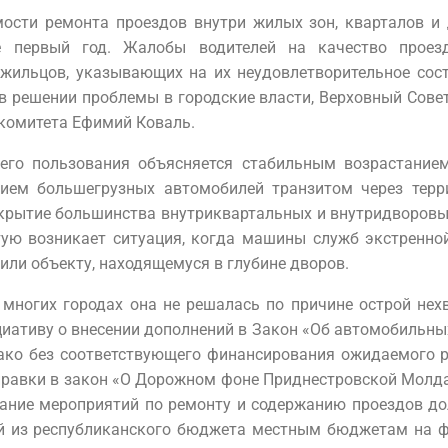
ости ремонта проездов внутри жилых зон, кварталов и 
е первый год. Жалобы водителей на качество проез
 жильцов, указывающих на их неудовлетворительное сос
в решении проблемы в городские власти, Верховный Совет
 комитета Ефимий Коваль.
его пользования объясняется стабильным возрастанием
ением большегрузных автомобилей транзитом через терр
крытие большинства внутриквартальных и внутридворовы
тую возникает ситуация, когда машины служб экстренно
 или объекту, находящемуся в глубине дворов.
 многих городах она не решалась по причине острой нех
циативу о внесении дополнений в Закон «Об автомобильны
ко без соответствующего финансирования ожидаемого ре
правки в закон «О Дорожном фоне Приднестровской Молда
ание мероприятий по ремонту и содержанию проездов до
й из республиканского бюджета местным бюджетам на ф