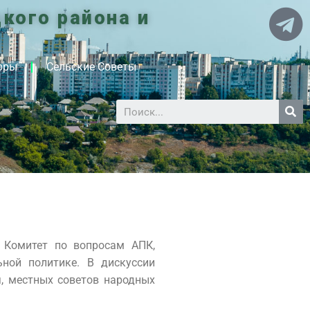
кого района и
оры
Сельские Советы
 Комитет по вопросам АПК,
ьной политике. В дискуссии
я, местных советов народных