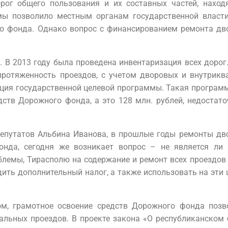
ог общего пользования и их составных частей, наход
мы позволило местным органам государственной власт
о фонда. Однако вопрос с финансированием ремонта дв
. В 2013 году была проведена инвентаризация всех дорог
 протяженность проездов, с учетом дворовых и внутрик
ия государственной целевой программы. Такая программа,
ств Дорожного фонда, а это 128 млн. рублей, недостато
депутатов Альбина Иванова, в прошлые годы ремонты дв
онда, сегодня же возникает вопрос – не является ли
лемы, Тирасполю на содержание и ремонт всех проездов 
дить дополнительный налог, а также использовать на эти
м, грамотное освоение средств Дорожного фонда позв
альных проездов. В проекте закона «О республиканском