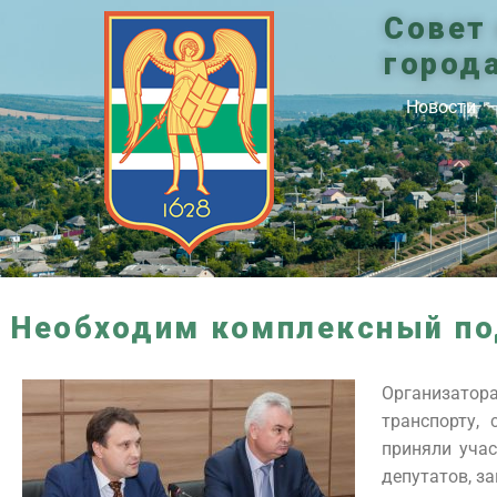
Совет
город
Новости
Необходим комплексный по
Организатор
транспорту,
приняли учас
депутатов, з