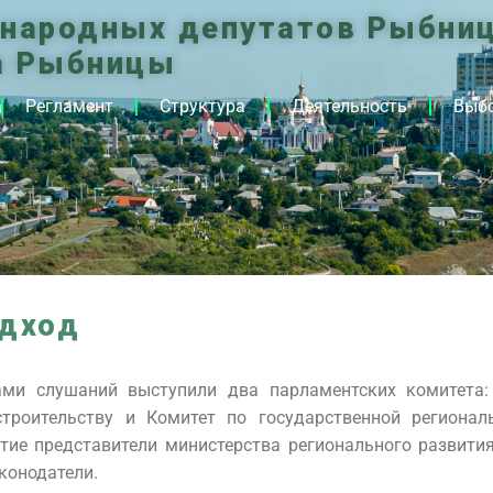
 народных депутатов Рыбниц
а Рыбницы
Регламент
Структура
Деятельность
Выб
дход
ами слушаний выступили два парламентских комитета:
 строительству и Комитет по государственной регионал
тие представители министерства регионального развити
аконодатели.