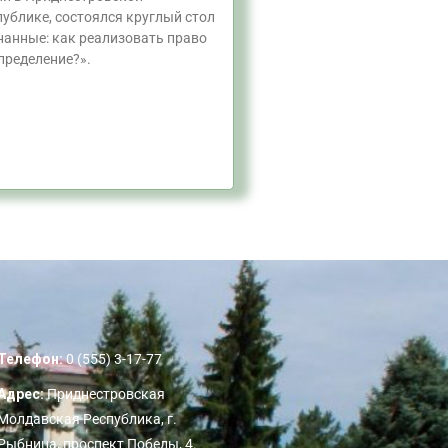
ублике, состоялся круглый стол
знанные: как реализовать право
пределение?».
Телефон:
0 (555) 3-17-77
Адрес:
Приднестровская
Молдавская Республика, г.
Рыбница, проспект Победы, 4.