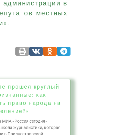
й администрации в
епутатов местных
и».
ле прошел круглый
ризнанные: как
ть право народа на
еление?»
а МИА «Россия сегодня»
школа журналистики, которая
дни в Приднестровской