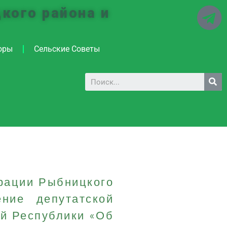
кого района и
оры
Сельские Советы
рации Рыбницкого
ние депутатской
ой Республики «Об