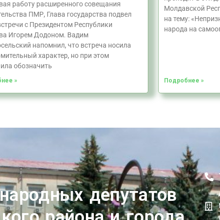
вая работу расширенного совещания
Молдавской Респ
ельства ПМР, Глава государства подвел
на тему: «Непри
встречи с Президентом Республики
народа на самоо
ва Игорем Додоном. Вадим
сельский напомнил, что встреча носила
мительный характер, но при этом
ила обозначить
нее »
Подробнее »
 народных депутатов
кого района и города