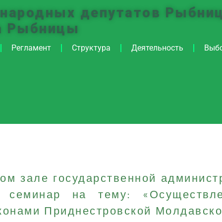
 народных депутатов Рыбниц
а Рыбницы
Регламент
Структура
Деятельность
Выб
ом зале государственной админист
 семинар на тему: «Осуществле
аконами Приднестровской Молдавск