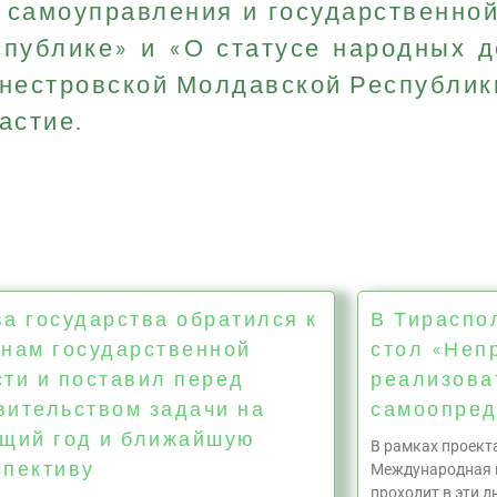
о самоуправления и государственно
публике» и «О статусе народных д
нестровской Молдавской Республик
астие.
а государства обратился к
В Тираспо
анам государственной
стол «Неп
сти и поставил перед
реализова
вительством задачи на
самоопред
ущий год и ближайшую
В рамках проект
спективу
Международная 
проходит в эти 