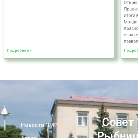
Откры
Правит
итоги 
Молдо
Красно
ознако
позвол
Подробнее »
Подроб
Совет
Новости ПМР
Рыбниц