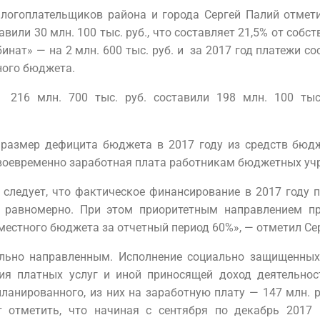
логоплательщиков района и города Сергей Палий отмет
тавили 30 млн. 100 тыс. руб., что составляет 21,5% от соб
ат» — на 2 млн. 600 тыс. руб. и за 2017 год платежи сост
ного бюджета.
216 млн. 700 тыс. руб. составили 198 млн. 100 тыс.
размер дефицита бюджета в 2017 году из средств бюдж
воевременно заработная плата работникам бюджетных уч
 следует, что фактическое финансирование в 2017 году
о равномерно. При этом приоритетным направлением п
местного бюджета за отчетный период 60%», — отметил Се
ьно направленным. Исполнение социально защищенных с
я платных услуг и иной приносящей доход деятельност
апланированного, из них на заработную плату — 147 млн.
т отметить, что начиная с сентября по декабрь 2017