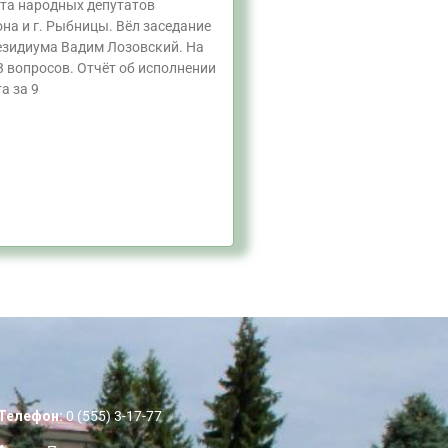
та народных депутатов
на и г. Рыбницы. Вёл заседание
езидиума Вадим Лозовский. На
3 вопросов. Отчёт об исполнении
а за 9
Телефон:
0 (555) 3-17-77