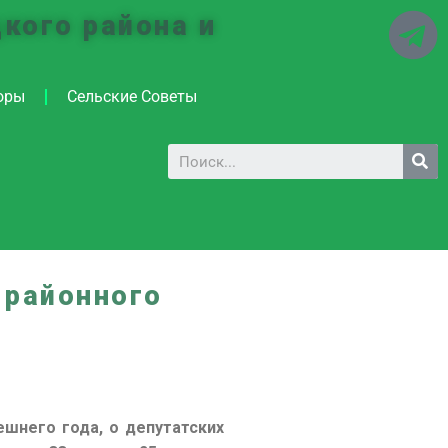
кого района и
оры
Сельские Советы
 районного
ешнего года, о депутатских