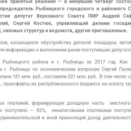
анее принятые решения — в минувший четверг состо
 председатель Рыбницкого городского и районного 
астие депутат Верховного Совета ПМР Андрей Саф
лий, Сергей Костюк, управляющий делами госадми
, силовых структур и ведомств, другие приглашенные.
сов, касающихся обустройства детской площадки, авто
ли информацию о выполнении ранее поступивших депутатс
 Рыбницкого района и г. Рыбницы за 2017 год. Как 
и г. Рыбницы по экономическим вопросам Сергей Пали
ане 181 млн. руб., составили 201 млн. руб. В том числе: 
, трансферты из республиканского бюджета на оплату тру
вых платежей, формирующих доходную часть местного
и поступило — 92%, неналоговыми платежами поступ
принимательской и иной приносящей доход деятельности