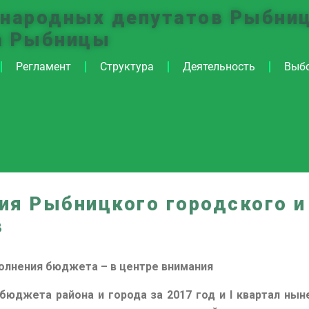
 народных депутатов Рыбниц
а Рыбницы
Регламент
Структура
Деятельность
Выб
ия Рыбницкого городского и
в
олнения бюджета – в центре внимания
бюджета района и города за 2017 год и I квартал нын