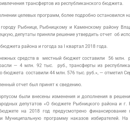
ривлечения трансфертов из республиканского бюджета.
олнении целевых программ, более подробно остановился н
 городу Рыбнице, Рыбницкому и Каменскому району Вла
ецкую, депутаты приняли решение утвердить отчет
об исп
юджета района и гогода за I квартал 2018 года.
нежных средств в местный бюджет составили 56 млн. ру
асли — 4 млн. 92 тыс. руб., трансферты из республик
о бюджета составили 44 млн. 576 тыс. руб.», — отметил Се
ленный отчет был принят к сведению.
корпусом были внесены изменения и дополнения в решени
ародных депутатов «О бюджете Рыбницкого района и г. 
 бюджете на 2018 год предусмотрено финансирование 
ли Муниципальную программу наказов избирателей. На