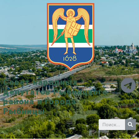
Совет народных
депутатов Рыбницкого
района и города
Рыбницы