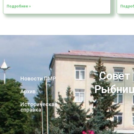
Подробнее »
Подроб
Совет
Новости ПМР
Рыбниц
Архив
Историческая
справка