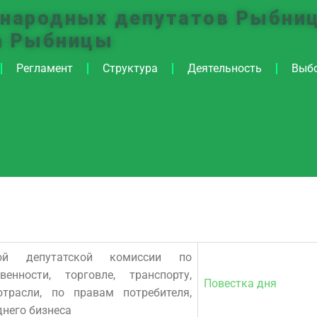
 народных депутатов Рыбниц
а Рыбницы
Регламент
Структура
Деятельность
Выб
ной депутатской комиссии по
енности, торговле, транспорту,
Повестка дня
трасли, по правам потребителя,
днего бизнеса