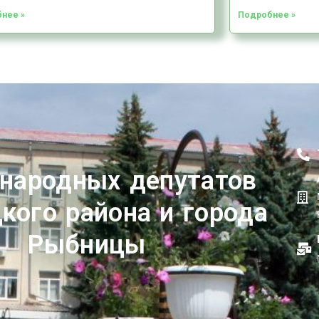
нее »
Подробнее »
 народных депутатов
кого района и города
Рыбницы