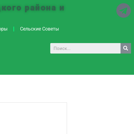
кого района и
оры
Сельские Советы