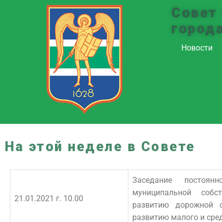
Совет
город
Новости
На этой неделе в Совете
Заседание постоян
муниципальной собств
21.01.2021 г. 10.00
развитию дорожной о
развитию малого и сре