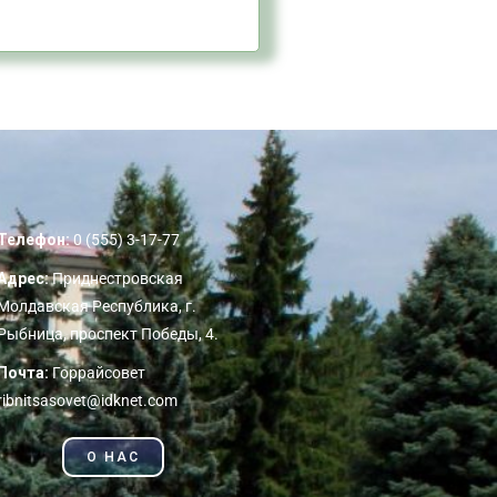
Телефон:
0 (555) 3-17-77
Адрес:
Приднестровская
Молдавская Республика, г.
Рыбница, проспект Победы, 4.
Почта:
Горрайсовет
ribnitsasovet@idknet.com
О НАС