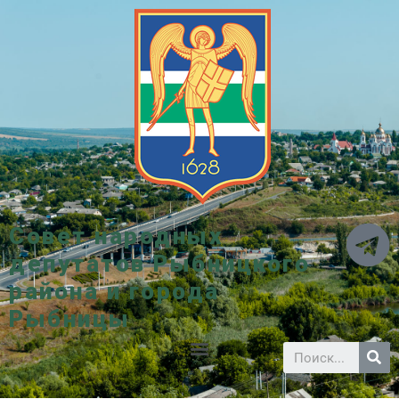
Совет народных
депутатов Рыбницкого
района и города
Рыбницы