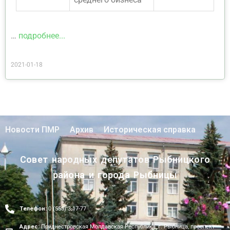
…
подробнее...
2021-01-18
Новости ПМР
Архив
Историческая справка
Совет народных депутатов Рыбницкого
района и города Рыбницы
Телефон:
0 (555) 3-17-77
Адрес:
Приднестровская Молдавская Республика, г. Рыбница, проспект