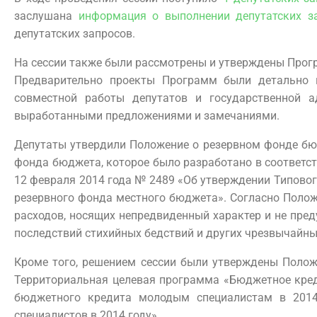
заслушана
информация о выполнении депутатских з
депутатских запросов.
На сессии также были рассмотрены и утверждены Прогр
Предварительно проекты Программ были детально и
совместной работы депутатов и государственной 
выработанными предложениями и замечаниями.
Депутаты утвердили Положение о резервном фонде бюд
фонда бюджета, которое было разработано в соответс
12 февраля 2014 года № 2489 «Об утверждении Типово
резервного фонда местного бюджета». Согласно Поло
расходов, носящих непредвиденный характер и не пре
последствий стихийных бедствий и других чрезвычайны
Кроме того, решением сессии были утверждены Полож
Территориальная целевая программа «Бюджетное кред
бюджетного кредита молодым специалистам в 2014
специалистов в 2014 году».