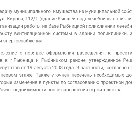
едачу муниципального имущества из муниципальной собс
 ул. Кирова, 112/1 (здание бывшей водолечебницы поликли
ганизации работы на базе Рыбницкой поликлиники лечебно
работу вентиляционной системы в здании поликлиники,
и энергоснабжения.
ожение о порядке оформления разрешения на проектир
 в г.Рыбница и Рыбницком районе, утвержденное Реш
путатов от 19 августа 2008 года. В частности, согласно н
а первом этаже. Также уточнен перечень необходимых д
оторые изменения в пункты по согласованию проектной до
ъект недвижимости после завершения строительства.