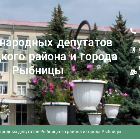
 народных депутатов
кого района и города
Рыбницы
 народных депутатов Рыбницкого района и города Рыбницы