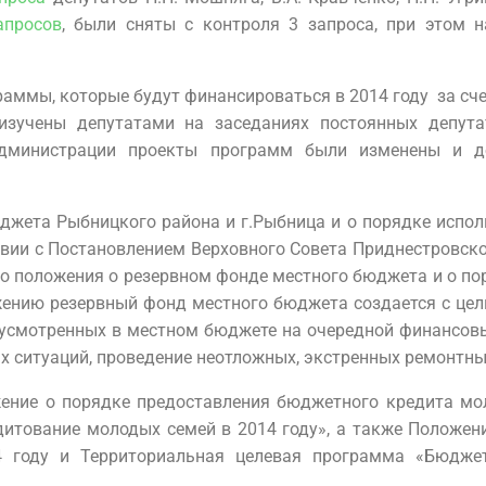
апросов
, были сняты с контроля 3 запроса, при этом н
аммы, которые будут финансироваться в 2014 году за сче
зучены депутатами на заседаниях постоянных депутат
администрации проекты программ были изменены и д
жета Рыбницкого района и г.Рыбница и о порядке испол
твии с Постановлением Верховного Совета Приднестровск
го положения о резервном фонде местного бюджета и о по
жению резервный фонд местного бюджета создается с це
дусмотренных в местном бюджете на очередной финансовы
х ситуаций, проведение неотложных, экстренных ремонтных
ение о порядке предоставления бюджетного кредита мо
итование молодых семей в 2014 году», а также Положен
 году и Территориальная целевая программа «Бюдже