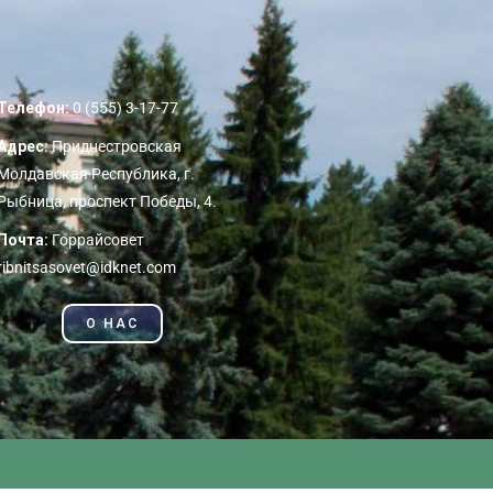
Телефон:
0 (555) 3-17-77
Адрес:
Приднестровская
Молдавская Республика, г.
Рыбница, проспект Победы, 4.
Почта:
Горрайсовет
ribnitsasovet@idknet.com
О НАС