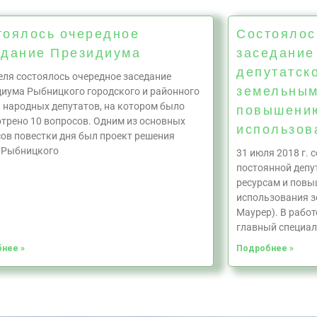
тоялось очередное
Состоялос
едание Президиума
заседание
депутатск
еля состоялось очередное заседание
земельным
иума Рыбницкого городского и районного
 народных депутатов, на котором было
повышени
трено 10 вопросов. Одним из основных
использов
ов повестки дня был проект решения
 Рыбницкого
31 июля 2018 г. 
постоянной депу
ресурсам и пов
использования з
Маурер). В рабо
главный специал
нее »
Подробнее »