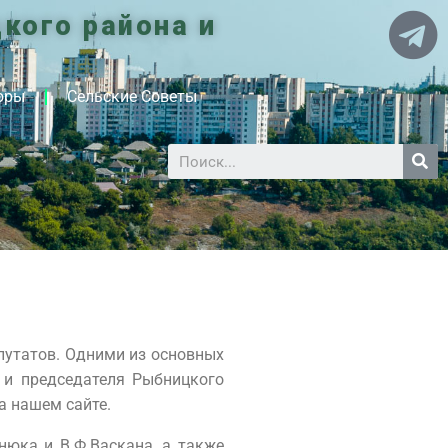
кого района и
оры
Сельские Советы
путатов. Одними из основных
 и председателя Рыбницкого
а нашем сайте.
инюка и В.Ф.Васкана, а также