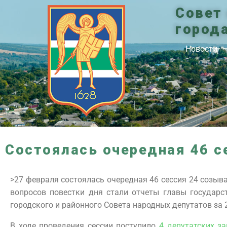
Совет
город
Новости
Cостоялась очередная 46 с
>27 февраля состоялась очередная 46 сессия 24 созыв
вопросов повестки дня стали отчеты главы государс
городского и районного Совета народных депутатов за 
В ходе проведения сессии поступило
4 депутатских з