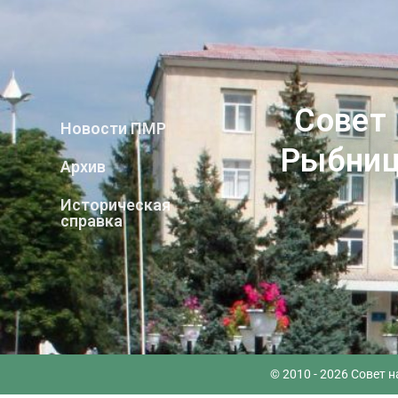
Совет
Новости ПМР
Рыбниц
Архив
Историческая
справка
© 2010 - 2026 Совет