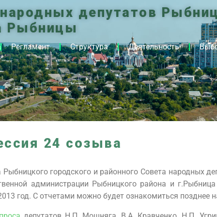
 народных депутатов Рыбниц
а Рыбницы
Регламент
Структура
Деятельность
Выб
ессия 24 созыва
а Рыбницкого городского и районного Совета народных де
твенной администрации Рыбницкого района и г.Рыбница
2013 год. С отчетами можно будет ознакомиться позднее н
апроса
депутатов Н.П. Мошняга, В.А. Кравченко, Н.П. Угр