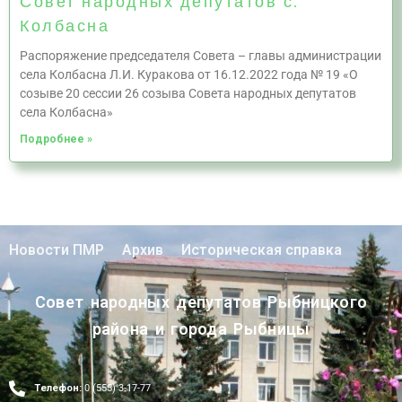
Совет народных депутатов с.
Колбасна
Распоряжение председателя Совета – главы администрации
села Колбасна Л.И. Куракова от 16.12.2022 года № 19 «О
созыве 20 сессии 26 созыва Совета народных депутатов
села Колбасна»
Подробнее »
Новости ПМР
Архив
Историческая справка
Совет народных депутатов Рыбницкого
района и города Рыбницы
Телефон:
0 (555) 3-17-77