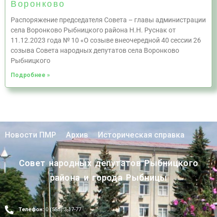
Воронково
Распоряжение председателя Совета – главы администрации
села Воронково Рыбницкого района Н.Н. Руснак от
11.12.2023 года № 10 «О созыве внеочередной 40 сессии 26
созыва Совета народных депутатов села Воронково
Рыбницкого
Подробнее »
Новости ПМР
Архив
Историческая справка
Совет народных депутатов Рыбницкого
района и города Рыбницы
Телефон:
0 (555) 3-17-77