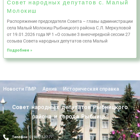
Совет народных депутатов с. Малый
Молокиш
Распоряжение председателя Совета – главы администрации
села Малый Молокиш Рыбницкого района С.Л. Меркуловой
от 19.01.2026 года № 1 «О созыве 3 внеочередной сессии 27
созыва Совета народных депутатов села Малый
Подробнее »
Новости ПМР
Архив
Историческая справка
Совет народных депутатов Рыбницкого
района и города Рыбницы
Телефон:
0 (555) 3-17-77