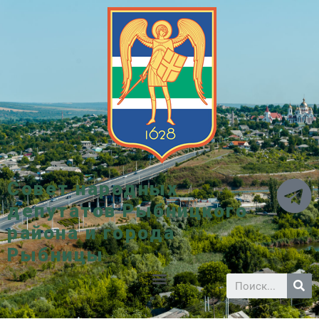
Совет народных
депутатов Рыбницкого
района и города
Рыбницы