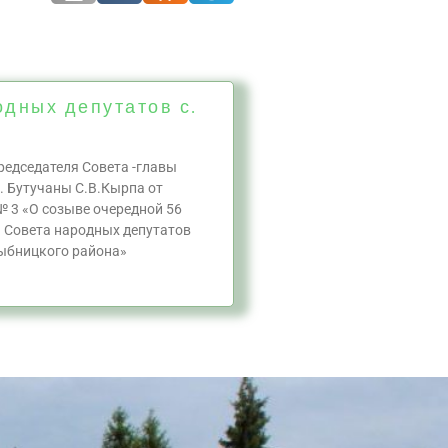
одных депутатов с.
едседателя Совета -главы
. Бутучаны С.В.Кырпа от
№ 3 «О созыве очередной 56
а Совета народных депутатов
ыбницкого района»