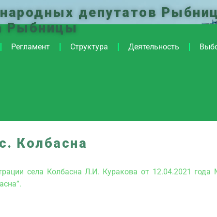
 народных депутатов Рыбниц
а Рыбницы
Регламент
Структура
Деятельность
Выб
с. Колбасна
рации села Колбасна Л.И. Куракова от 12.04.2021 года
асна”.