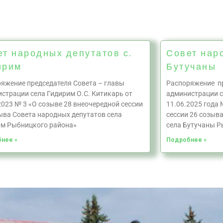
ет народных депутатов с.
Совет нар
ирим
Бутучаны
яжение председателя Совета – главы
Распоряжение пр
страции села Гидирим О.С. Китикарь от
администрации с
2023 № 3 «О созыве 28 внеочередной сессии
11.06.2025 года 
ыва Совета народных депутатов села
сессии 26 созыв
им Рыбницкого района»
села Бутучаны Р
нее »
Подробнее »