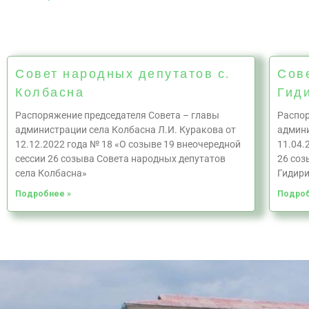
Совет народных депутатов с.
Сов
Колбасна
Гид
Распоряжение председателя Совета – главы
Распор
администрации села Колбасна Л.И. Куракова от
админи
12.12.2022 года № 18 «О созыве 19 внеочередной
11.04.
сессии 26 созыва Совета народных депутатов
26 соз
села Колбасна»
Гидир
Подробнее »
Подроб