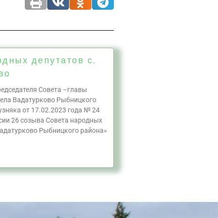
одных депутатов с.
во
едседателя Совета –главы
села Вадатурково Рыбницкого
узняка от 17.02.2023 года № 24
ссии 26 созыва Совета народных
Вадатурково Рыбницкого района»