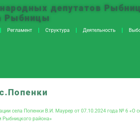
 народных депутатов Рыбниц
а Рыбницы
Регламент
Структура
Деятельность
Выб
с.Попенки
ции села Попенки В.И. Маурер от 07.10.2024 года № 6 «О 
ки Рыбницкого района»