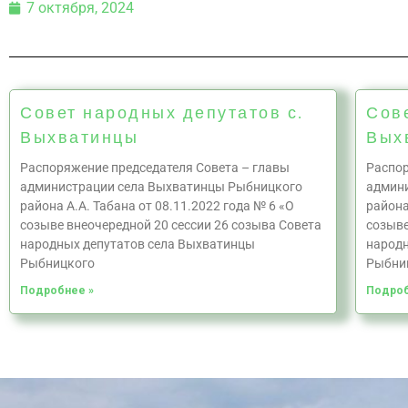
7 октября, 2024
Совет народных депутатов с.
Сов
Выхватинцы
Вых
Распоряжение председателя Совета – главы
Распор
администрации села Выхватинцы Рыбницкого
админи
района А.А. Табана от 08.11.2022 года № 6 «О
района
созыве внеочередной 20 сессии 26 созыва Совета
созыве
народных депутатов села Выхватинцы
народн
Рыбницкого
Рыбни
Подробнее »
Подроб