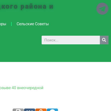
кого района и
оры
Сельские Советы
созыве 40 внеочередной