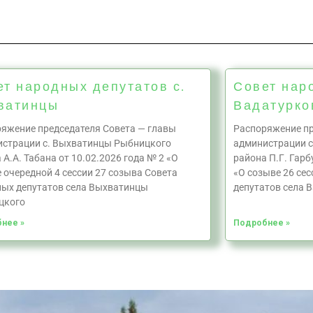
ет народных депутатов с.
Совет нар
ватинцы
Вадатурко
яжение председателя Совета — главы
Распоряжение пр
страции с. Выхватинцы Рыбницкого
администрации 
 А.А. Табана от 10.02.2026 года № 2 «О
района П.Г. Гарб
 очередной 4 сессии 27 созыва Совета
«О созыве 26 се
ых депутатов села Выхватинцы
депутатов села 
цкого
нее »
Подробнее »