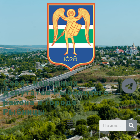
Совет народных
депутатов Рыбницкого
района и города
Рыбницы