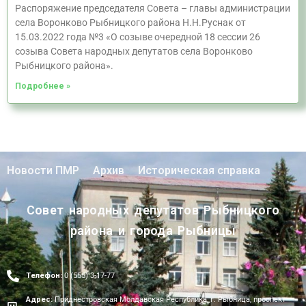
Распоряжение председателя Совета – главы администрации
села Воронково Рыбницкого района Н.Н.Руснак от
15.03.2022 года №3 «О созыве очередной 18 сессии 26
созыва Совета народных депутатов села Воронково
Рыбницкого района».
Подробнее »
Новости ПМР
Архив
Историческая справка
Совет народных депутатов Рыбницкого
района и города Рыбницы
Телефон:
0 (555) 3-17-77
Адрес:
Приднестровская Молдавская Республика, г. Рыбница, проспект