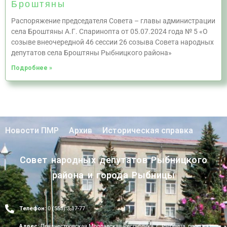
Броштяны
Распоряжение председателя Совета – главы администрации
села Броштяны А.Г. Спаринопта от 05.07.2024 года № 5 «О
созыве внеочередной 46 сессии 26 созыва Совета народных
депутатов села Броштяны Рыбницкого района»
Подробнее »
Новости ПМР
Архив
Историческая справка
Совет народных депутатов Рыбницкого
района и города Рыбницы
Телефон:
0 (555) 3-17-77
Адрес:
Приднестровская Молдавская Республика, г. Рыбница, проспект