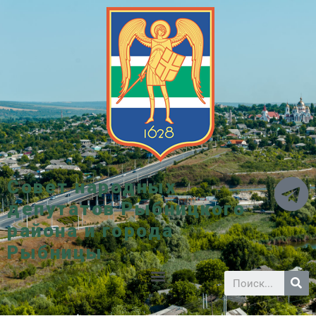
Совет народных
депутатов Рыбницкого
района и города
Рыбницы