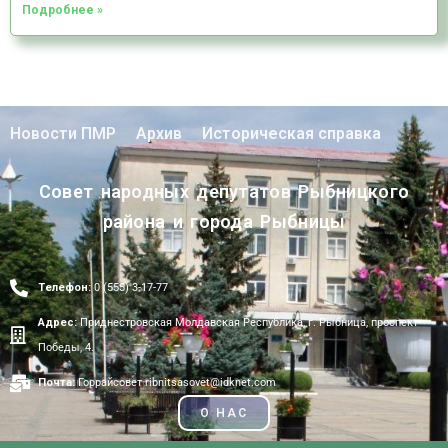
Подробнее »
Новости ПМР
Архив
Историческая справка
Совет народных депутатов Рыбницкого
района и города Рыбницы
Телефон:
0 (555) 3-17-77
Адрес:
Приднестровская Молдавская Республика, г. Рыбница, проспект
Победы, 4.
Почта:
Горрайсовет ribnitsasovet@idknet.com
О НАС