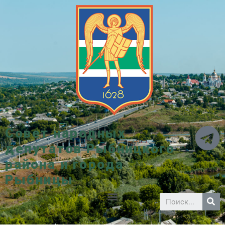
Совет народных
депутатов Рыбницкого
района и города
Рыбницы