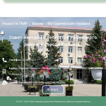
Новости ПМР
Архив
Историческая справка
Совет народных депутатов Рыбницкого
района и города Рыбницы
Телефон:
0 (555) 3-17-77
Адрес:
Приднестровская Молдавская Республика, г. Рыбница, проспект
Победы, 4.
Почта:
Горрайсовет ribnitsasovet@idknet.com
О НАС
© 2010 - 2026 Совет народных депутатов Рыбницкого района и города Рыбницы