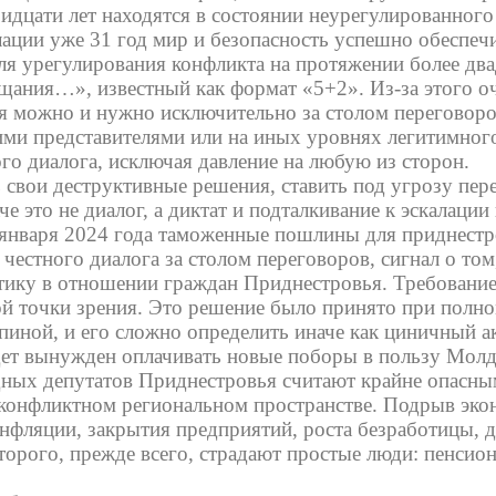
ридцати лет находятся в состоянии неурегулированног
ации уже 31 год мир и безопасность успешно обеспеч
ля урегулирования конфликта на протяжении более дв
ания…», известный как формат «5+2». Из-за этого оч
я можно и нужно исключительно за столом переговор
и представителями или на иных уровнях легитимног
го диалога, исключая давление на любую из сторон.
 свои деструктивные решения, ставить под угрозу пер
е это не диалог, а диктат и подталкивание к эскалаци
 января 2024 года таможенные пошлины для приднестр
и честного диалога за столом переговоров, сигнал о то
тику в отношении граждан Приднестровья. Требовани
ой точки зрения. Это решение было принято при пол
пиной, и его сложно определить иначе как циничный а
дет вынужден оплачивать новые поборы в пользу Мол
дных депутатов Приднестровья считают крайне опасны
 конфликтном региональном пространстве. Подрыв эк
нфляции, закрытия предприятий, роста безработицы, д
торого, прежде всего, страдают простые люди: пенси