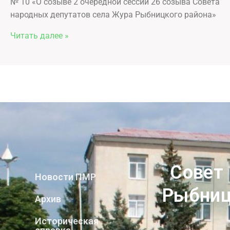
№ 10 «О созыве 2 очередной сессии 26 созыва Совета
народных депутатов села Жура Рыбницкого района»
Читать далее »
Совет
Новости ПМР
Рыбниц
Архив
Историческая