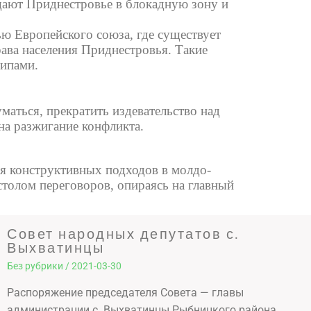
щают Приднестровье в блокадную зону и
ью Европейского союза, где существует
рава населения Приднестровья. Такие
ципами.
маться, прекратить издевательство над
на разжигание конфликта.
ия конструктивных подходов в молдо-
толом переговоров, опираясь на главный
Совет народных депутатов с.
Выхватинцы
Без рубрики
/
2021-03-30
Распоряжение председателя Совета — главы
администрации с. Выхватинцы Рыбницкого района