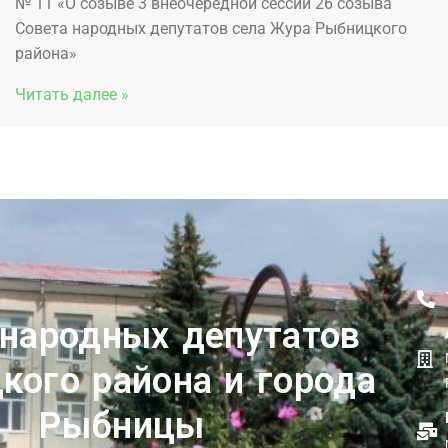
№ 11 «О созыве 3 внеочередной сессии 26 созыва
Совета народных депутатов села Жура Рыбницкого
района»
Читать далее »
 народных депутатов
кого района и города
Рыбницы