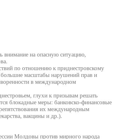
ь внимание на опасную ситуацию,
ва.
ствий по отношению к приднестровскому
се большие масштабы нарушений прав и
говоренности в международном
днестровьем, глухи к призывам решать
тся блокадные меры: банковско-финансовые
 препятствования их международным
карства, вакцины и др.).
рессии Молдовы против мирного народа