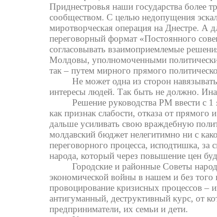
Приднестровья наши государства более т
сообществом. С целью недопущения эскал
миротворческая операция на Днестре. А д
переговорный формат «Постоянного совещ
согласовывать взаимоприемлемые решени
Молдовы, уполномоченными политическим
так – путем мирного прямого политическо
Не может одна из сторон навязывать
интересы людей. Так быть не должно. Инач
Решение руководства РМ ввести с 1
как признак слабости, отказа от прямого 
дальше усиливать свою враждебную поли
молдавский бюджет нелегитимно ни с как
переговорного процесса, исподтишка, за с
народа, который через повышение цен бу
Городские и районные Советы наро
экономической войны в нашем и без того
провоцирование кризисных процессов – и
антигуманный, деструктивный курс, от ко
предприниматели, их семьи и дети.