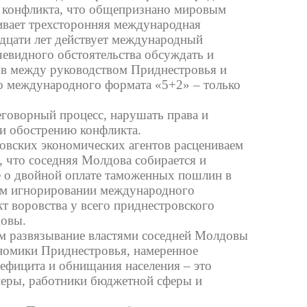
о конфликта, что общепризнано мировым
ивает трехсторонняя международная
адцати лет действует международный
евидного обстоятельства обсуждать и
ов между руководством Приднестровья и
о международного формата «5+2» – только
еговорный процесс, нарушать права и
и и обострению конфликта.
овских экономических агентов расцениваем
м, что соседняя Молдова собирается и
е о двойной оплате таможенных пошлин в
ном игнорировании международного
кт воровства у всего приднестровского
довы.
м развязывание властями соседней Молдовы
ономики Приднестровья, намеренное
ефицита и обнищания населения – это
онеры, работники бюджетной сферы и