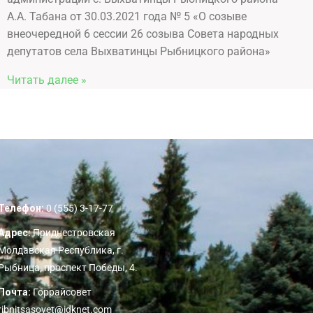
А.А. Табана от 30.03.2021 года № 5 «О созыве
внеочередной 6 сессии 26 созыва Совета народных
депутатов села Выхватинцы Рыбницкого района»
Читать далее »
Телефон:
0 (555) 3-17-77
Адрес:
Приднестровская
Молдавская Республика, г.
Рыбница, проспект Победы, 4.
Почта:
Горрайсовет
ribnitsasovet@idknet.com