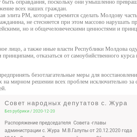
т быть оправдания, поскольку они умышленно превра
жение всех наших граждан.
ая элита РМ, которая стремится сделать Молдову част
ажданина, не стесняется при этом массово нарушать п
пейскими, но и общечеловеческими ценностями и прин
ое лицо, а также иные власти Республики Молдова оду
 принципами, отказаться от самоубийственного курса 
предпринять безотлагательные меры для восстановлен
 на мирном решении всех проблем исключительно за с
ей.
Совет народных депутатов с. Жура
Без рубрики
/
2020-12-20
Распоряжение председателя Совета -главы
администрации с. Жура М.В.Галупы от 20.12.2020 года