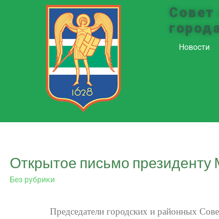
Совет
город
Новости
Открытое письмо президенту
Без рубрики
Председатели городских и районных Сов