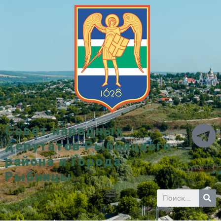
Совет народных
депутатов Рыбницкого
района и города
Рыбницы