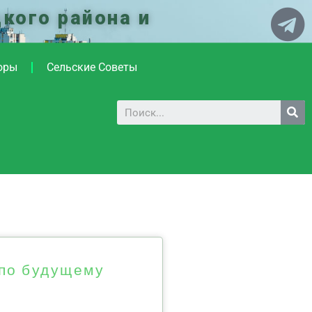
кого района и
оры
Сельские Советы
 по будущему