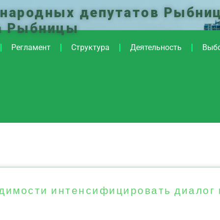
 народных депутатов Рыбниц
а Рыбницы
Регламент
Структура
Деятельность
Выб
одимости интенсифицировать диалог