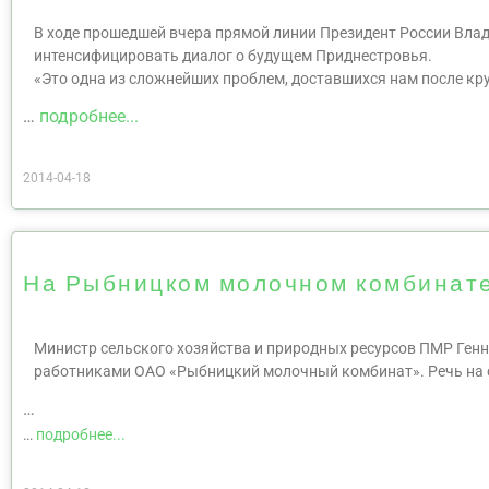
В ходе прошедшей вчера прямой линии Президент России Вла
интенсифицировать диалог о будущем Приднестровья.
«Это одна из сложнейших проблем, доставшихся нам после к
…
подробнее...
2014-04-18
На Рыбницком молочном комбинате
Министр сельского хозяйства и природных ресурсов ПМР Генн
работниками ОАО «Рыбницкий молочный комбинат». Речь на с
…
…
подробнее...