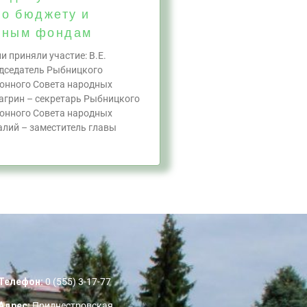
по бюджету и
тным фондам
и приняли участие: В.Е.
дседатель Рыбницкого
йонного Совета народных
Багрин – секретарь Рыбницкого
йонного Совета народных
алий – заместитель главы
Телефон:
0 (555) 3-17-77
Адрес:
Приднестровская