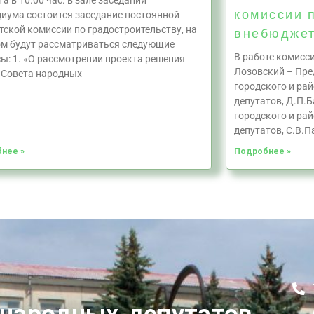
та в 10.00 час. в зале заседаний
комиссии 
иума состоится заседание постоянной
тской комиссии по градостроительству, на
внебюдже
м будут рассматриваться следующие
В работе комисси
ы: 1. «О рассмотрении проекта решения
Лозовский – Пре
 Совета народных
городского и ра
депутатов, Д.П.
городского и ра
депутатов, С.В.П
нее »
Подробнее »