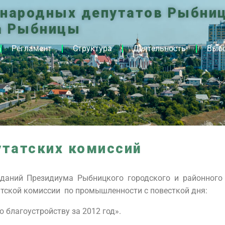
 народных депутатов Рыбниц
а Рыбницы
Регламент
Структура
Деятельность
Выб
утатских комиссий
даний Президиума Рыбницкого городского и районного
атской комиссии по промышленности с повесткой дня:
о благоустройству за 2012 год».