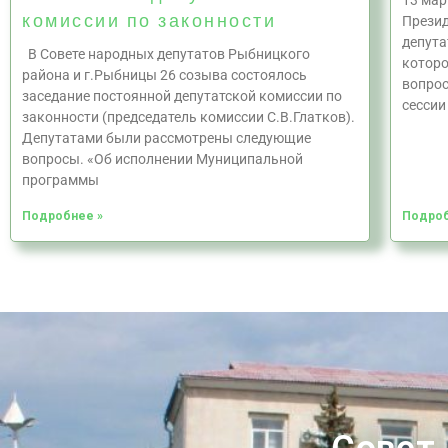
13 мар
комиссии по законности
Презид
депута
В Совете народных депутатов Рыбницкого
которо
района и г.Рыбницы 26 созыва состоялось
вопрос
заседание постоянной депутатской комиссии по
сессии
законности (председатель комиссии С.В.Глатков).
Депутатами были рассмотрены следующие
вопросы. «Об исполнении Муниципальной
программы
Подробнее »
Подроб