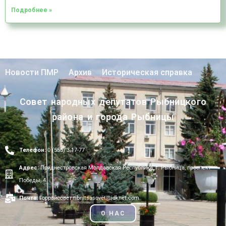
Подробнее »
Новости ПМР
Архив
Историческая справка
Совет народных депутатов Рыбницкого
района и города Рыбницы
Телефон:
0 (555) 3-17-77
Адрес:
Приднестровская Молдавская Республика, г. Рыбница, проспект
Победы, 4.
Почта:
Горрайсовет ribnitsasovet@idknet.com
О НАС