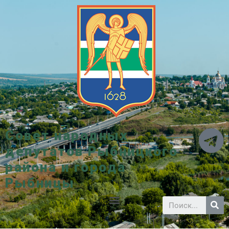
Совет народных
депутатов Рыбницкого
района и города
Рыбницы