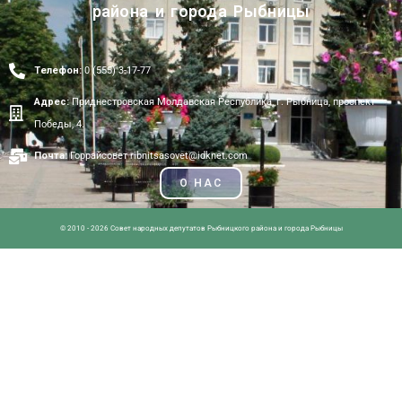
района и города Рыбницы
Телефон:
0 (555) 3-17-77
Адрес:
Приднестровская Молдавская Республика, г. Рыбница, проспект
Победы, 4.
Почта:
Горрайсовет ribnitsasovet@idknet.com
О НАС
© 2010 - 2026 Совет народных депутатов Рыбницкого района и города Рыбницы