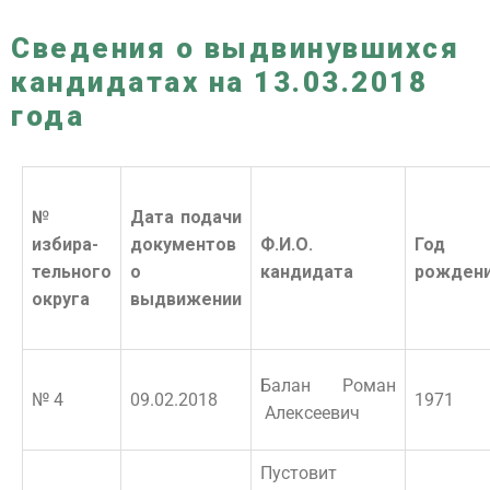
Сведения о выдвинувшихся
кандидатах на 13.03.2018
года
№
Дата подачи
избира-
документов
Ф.И.О.
Год
тельного
о
кандидата
рожден
округа
выдвижении
Балан Роман
№ 4
09.02.2018
1971
Алексеевич
Пустовит