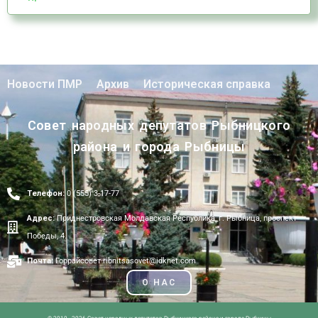
Новости ПМР
Архив
Историческая справка
Совет народных депутатов Рыбницкого
района и города Рыбницы
Телефон:
0 (555) 3-17-77
Адрес:
Приднестровская Молдавская Республика, г. Рыбница, проспект
Победы, 4.
Почта:
Горрайсовет ribnitsasovet@idknet.com
О НАС