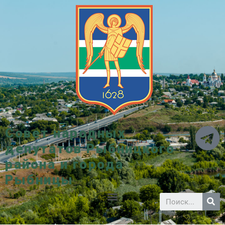
Совет народных
депутатов Рыбницкого
района и города
Рыбницы