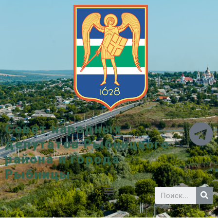
Совет народных
депутатов Рыбницкого
района и города
Рыбницы