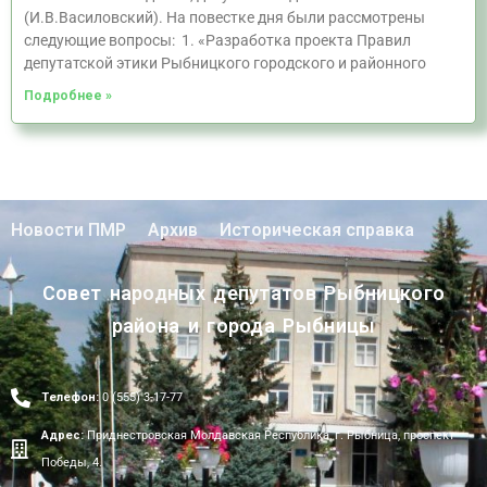
(И.В.Василовский). На повестке дня были рассмотрены
следующие вопросы: 1. «Разработка проекта Правил
депутатской этики Рыбницкого городского и районного
Подробнее »
Новости ПМР
Архив
Историческая справка
Совет народных депутатов Рыбницкого
района и города Рыбницы
Телефон:
0 (555) 3-17-77
Адрес:
Приднестровская Молдавская Республика, г. Рыбница, проспект
Победы, 4.