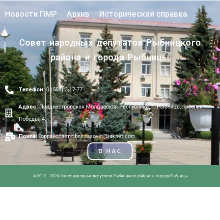
Новости ПМР
Архив
Историческая справка
Совет народных депутатов Рыбницкого
района и города Рыбницы
Телефон:
0 (555) 3-17-77
Адрес:
Приднестровская Молдавская Республика, г. Рыбница, проспект
Победы, 4.
Почта:
Горрайсовет ribnitsasovet@idknet.com
О НАС
© 2010 - 2026 Совет народных депутатов Рыбницкого района и города Рыбницы