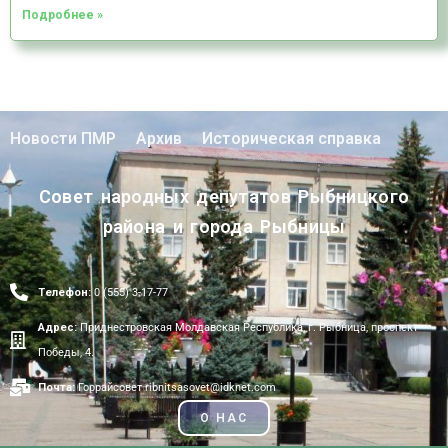
Подробнее »
Новости ПМР
Архив
Историческая справка
Совет народных депутатов Рыбницкого
района и города Рыбницы
Телефон:
0 (555) 3-17-77
Адрес:
Приднестровская Молдавская Республика, г. Рыбница, проспект
Победы, 4.
Почта:
Горрайсовет ribnitsasovet@idknet.com
О НАС