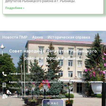
депутатов Рыбницкого района и г. Рыбницы.
Подробнее »
Новости ПМР
Архив
Историческая справка
Совет народных депутатов Рыбницкого
района и города Рыбницы
Телефон:
0 (555) 3-17-77
Адрес:
Приднестровская Молдавская Республика, г. Рыбница, проспект
Победы, 4.
Почта:
Горрайсовет ribnitsasovet@idknet.com
О НАС