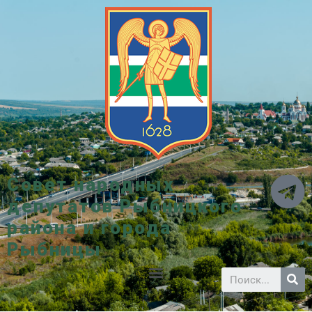
Совет народных
депутатов Рыбницкого
района и города
Рыбницы