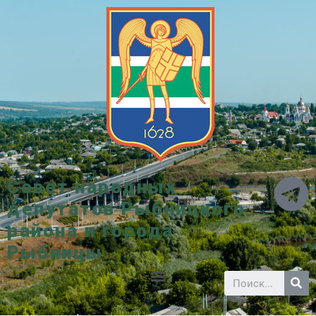
Совет народных
депутатов Рыбницкого
района и города
Рыбницы