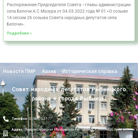
Распоряжение Председателя Совета –главы администрации
села Белочи А.С.Мазура от 04.03.2022 года № 01 «О созыве
14 сессии 26 созыва Совета народных депутатов села
Белочи».
Подробнее »
Новости ПМР
Архив
Историческая справка
Совет народных депутатов Рыбницкого
района и города Рыбницы
Телефон:
0 (555) 3-17-77
Адрес:
Приднестровская Молдавская Республика, г. Рыбница, проспект
Победы, 4.