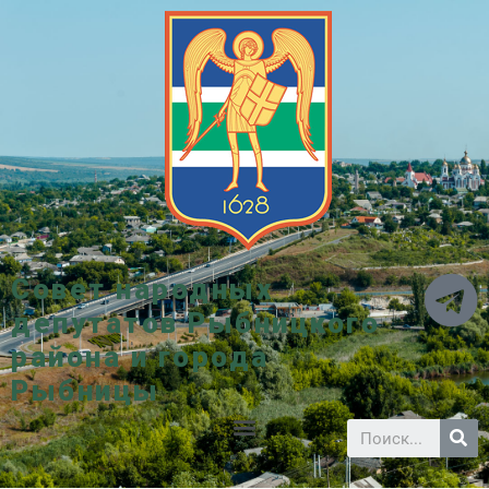
Совет народных
депутатов Рыбницкого
района и города
Рыбницы