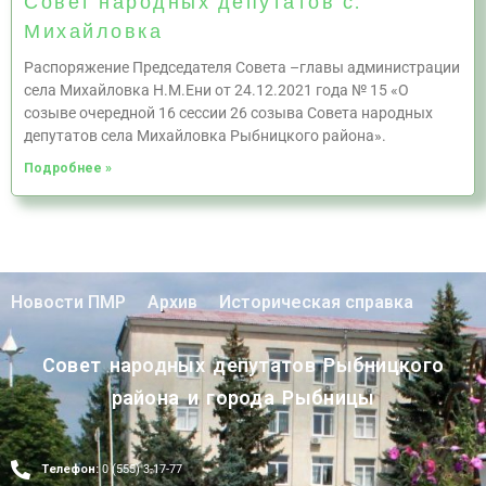
Совет народных депутатов с.
Михайловка
Распоряжение Председателя Совета –главы администрации
села Михайловка Н.М.Ени от 24.12.2021 года № 15 «О
созыве очередной 16 сессии 26 созыва Совета народных
депутатов села Михайловка Рыбницкого района».
Подробнее »
Новости ПМР
Архив
Историческая справка
Совет народных депутатов Рыбницкого
района и города Рыбницы
Телефон:
0 (555) 3-17-77