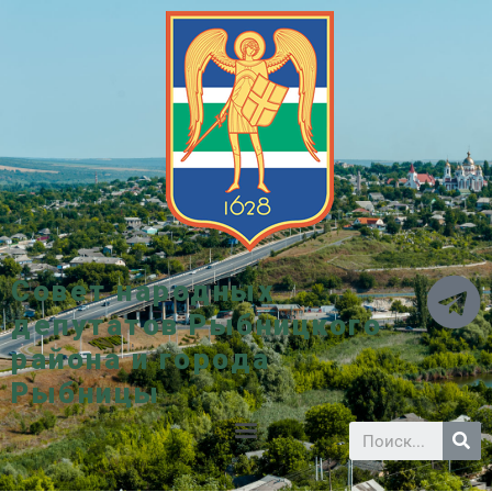
Совет народных
депутатов Рыбницкого
района и города
Рыбницы