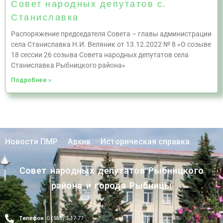
Совет народных депутатов с.
Станиславка
Распоряжение председателя Совета – главы администрации
села Станиславка Н.И. Веляник от 13.12.2022 № 8 «О созыве
18 сессии 26 созыва Совета народных депутатов села
Станиславка Рыбницкого района»
Подробнее »
Новости ПМР
Архив
Историческая справка
Совет народных депутатов Рыбницкого
района и города Рыбницы
Телефон:
0 (555) 3-17-77