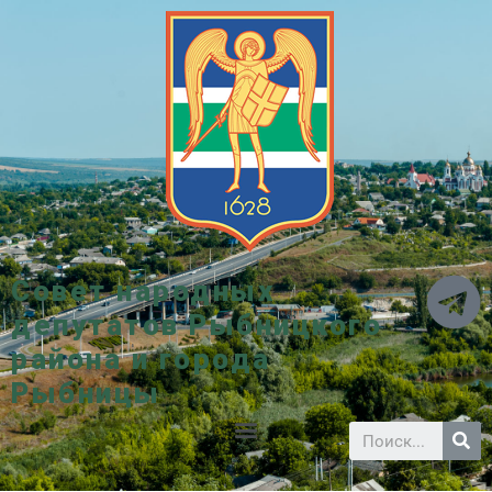
Совет народных
депутатов Рыбницкого
района и города
Рыбницы